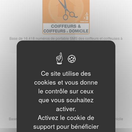
Base de 16.418 numéros de portable SMS des coiffeurs et coiffeuses à
domicile
180,00 € HT
Base SMS des estheticiennes à domicile
Ce site utilise des
cookies et vous donne
le contrôle sur ceux
que vous souhaitez
activer.
Activez le cookie de
Base de 9.147 numéros de portable SMS des esthéticiennes à domicile
90,00 € HT
support pour bénéficier