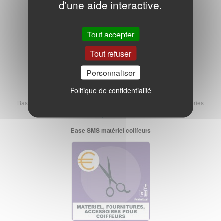
d'une aide interactive.
Base SMS manucures et ongleries
Tout accepter
Tout refuser
Personnaliser
Politique de confidentialité
Base de 8.381 numéros de portable SMS des manucures et ongleries
110,00 € HT
Base SMS matériel coiffeurs